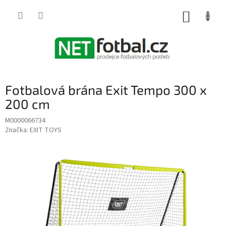
Přejít
na
NÁKUP
obsah
KOŠÍK
Fotbalová brána Exit Tempo 300 x
200 cm
M0000066734
Značka:
EXIT TOYS