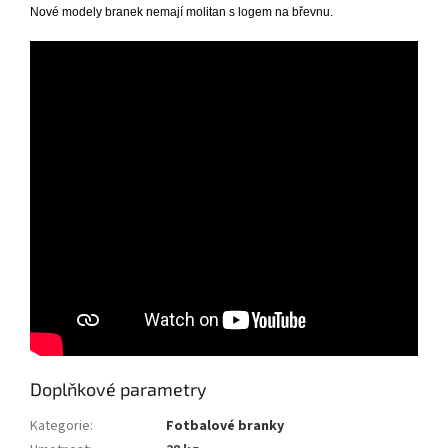
Nové modely branek nemají molitan s logem na břevnu.
Doplňkové parametry
Kategorie
:
Fotbalové branky