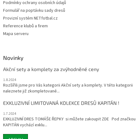
Podmínky ochrany osobních údajů
Formulář na poptávku sady dresů
Provizní systém NETfotbal.cz
Reference klubů a firem
Mapa serveru
Novinky
Akční sety a komplety za zvýhodněné ceny
1.8.2024
Rozšířili jsme pro Vás kategorii Akční sety a komplety. V této kategorii
naleznete již zkompletované...
EXKLUZIVNÍ LIMITOVANÁ KOLEKCE DRESŮ KAPITÁN !
1.7.2024
EXKLUZIVNÍ DRES TOMÁŠE ŘEPKY si můžete zakoupit ZDE Pod značkou
KAPITÁN vychází exklu...