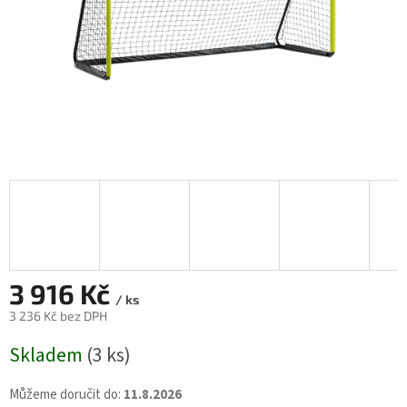
3 916 Kč
/ ks
3 236 Kč bez DPH
Měrná
Skladem
(3 ks)
cena:
Můžeme doručit do:
11.8.2026