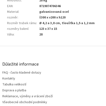
Hmotnost
:
28 kg
EAN
:
8719874706346
Material
:
galvanizovaná ocel
rozměr
:
š300 x v200 x h120
Rozměr trubek rámu
:
Ø 4,2 a 3,8 cm, tloušťka 1,5 a 1,2 mm
rozměry balení
:
123 x 37 x 15
Váha
:
28
Z
á
p
a
Důležité informace
t
FAQ - často kladené dotazy
í
Kontakty
Tabulka velikostí
Doprava a platba
Reklamace, výměny a vrácení zboží
Všeobecné obchodní podmínky