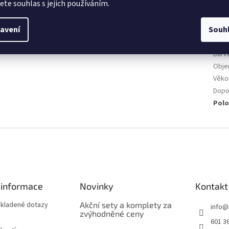
jete souhlas s jejich používáním.
Kate
Hmot
avení
Souh
EAN
:
Urče
Barv
Obj
Věko
Dopo
Polo
 informace
Novinky
Kontakt
 kladené dotazy
Akční sety a komplety za
info
@
zvýhodněné ceny
601 3