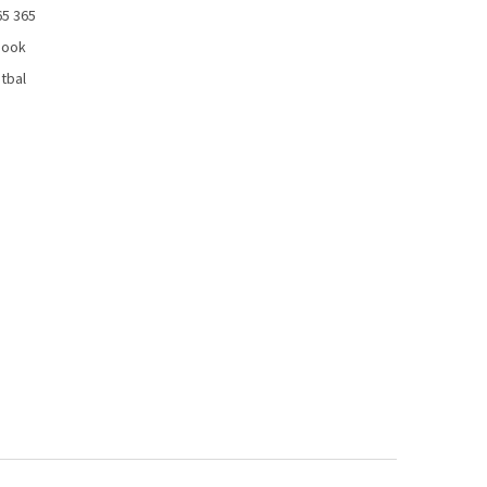
65 365
book
tbal