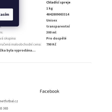
gorie
:
Chladící spreje
nost
:
1 kg
lasím
4042809003314
no pro
:
Unisex
a
:
transparentní
em
:
300 ml
vá skupina
:
Pro dospělé
ručená maloobchodní cena
:
790 Kč
žka byla vyprodána…
Facebook
netfotbal.cz
65 365