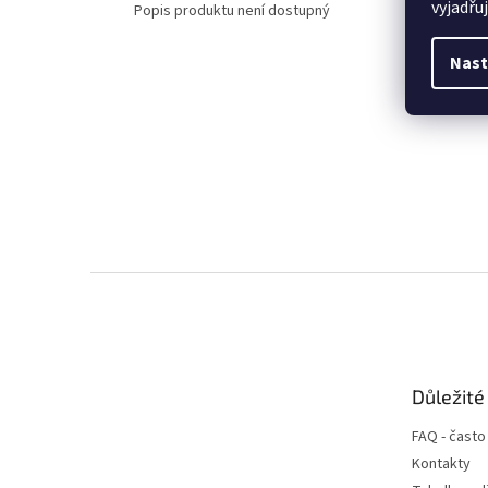
vyjadřu
Popis produktu není dostupný
Nast
Z
á
p
a
t
Důležité
í
FAQ - často
Kontakty