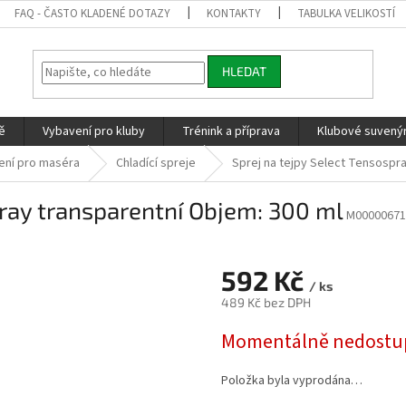
FAQ - ČASTO KLADENÉ DOTAZY
KONTAKTY
TABULKA VELIKOSTÍ
HLEDAT
ě
Vybavení pro kluby
Trénink a příprava
Klubové suvenýr
ení pro maséra
Chladící spreje
Sprej na tejpy Select Tensospra
pray transparentní Objem: 300 ml
M00000671
592 Kč
/ ks
489 Kč bez DPH
Měrná
Momentálně nedostu
cena:
Položka byla vyprodána…