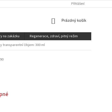
DOPRAVA A PLATBA
REKLAMACE, VÝMĚNY A VRÁCENÍ ZBOŽÍ
Přihlášení
V
NÁKUPNÍ
Prázdný košík
KOŠÍK
y na zakázku
Regenerace, zdraví, pitný režim
y transparentní Objem: 300 ml
90
pné