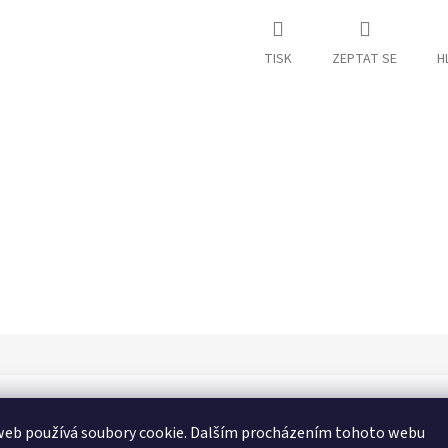
TISK
ZEPTAT SE
H
Dop
web používá soubory cookie. Dalším procházením tohoto webu