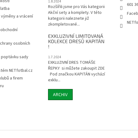
ikostí
1.8.2024
601 3
Rozšířili jsme pro Vás kategorii
latba
Akční sety a komplety. V této
Face
 výměny a vrácení
kategorii naleznete již
NETfo
zkompletované...
 obchodní
EXKLUZIVNÍ LIMITOVANÁ
KOLEKCE DRESŮ KAPITÁN
chrany osobních
!
a poptávku sady
1.7.2024
EXKLUZIVNÍ DRES TOMÁŠE
ŘEPKY si můžete zakoupit ZDE
stém NETfotbal.cz
Pod značkou KAPITÁN vychází
lubů a firem
exklu...
ru
ARCHIV