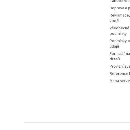
Tabulka vel
Doprava a p
Reklamace,
zboží
Všeobecné
podmínky
Podmínky o
údajů
Formulář n
dresů
Provizní sy
Reference k
Mapa serve