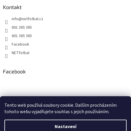
Kontakt
info
@
netfotbal.cz
601 365 365
601 365 365
Facebook
NETfotbal
Facebook
Tento web používá soubory cookie. Dalším procházením
tohoto webu vyjadřujete souhlas s jejich používáním.
Nastavení
Vytvořil Shoptet