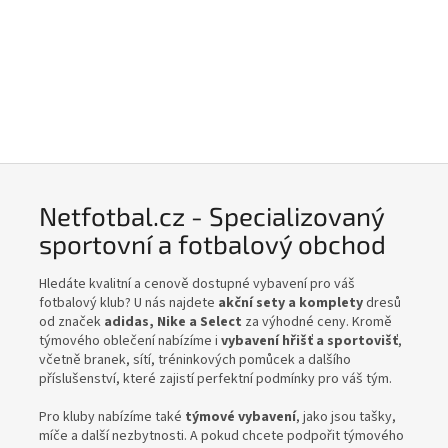
o
v
ý
o
b
c
h
o
Netfotbal.cz - Specializovaný
d
sportovní a fotbalový obchod
Hledáte kvalitní a cenově dostupné vybavení pro váš
fotbalový klub? U nás najdete
akční sety a komplety
dresů
od značek
adidas, Nike a Select
za výhodné ceny. Kromě
týmového oblečení nabízíme i
vybavení hřišť a sportovišť
,
včetně branek, sítí, tréninkových pomůcek a dalšího
příslušenství, které zajistí perfektní podmínky pro váš tým.
Pro kluby nabízíme také
týmové vybavení
, jako jsou tašky,
míče a další nezbytnosti. A pokud chcete podpořit týmového