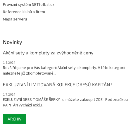
Provizní systém NETfotbal.cz
Reference klubů a firem
Mapa serveru
Novinky
Akční sety a komplety za zvýhodněné ceny
1.8.2024
Rozšířili jsme pro Vás kategorii Akční sety a komplety. V této kategorii
naleznete již zkompletované...
EXKLUZIVNÍ LIMITOVANÁ KOLEKCE DRESŮ KAPITÁN !
1.7.2024
EXKLUZIVNÍ DRES TOMÁŠE ŘEPKY si můžete zakoupit ZDE Pod značkou
KAPITÁN vychází exklu...
ARCHIV