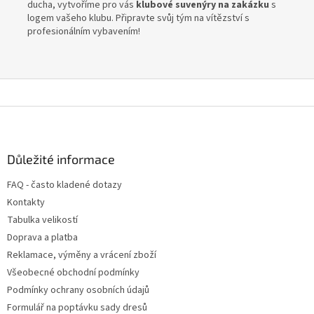
ducha, vytvoříme pro vás
klubové suvenýry na zakázku
s
logem vašeho klubu. Připravte svůj tým na vítězství s
profesionálním vybavením!
Z
á
p
a
Důležité informace
t
FAQ - často kladené dotazy
í
Kontakty
Tabulka velikostí
Doprava a platba
Reklamace, výměny a vrácení zboží
Všeobecné obchodní podmínky
Podmínky ochrany osobních údajů
Formulář na poptávku sady dresů